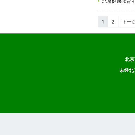
北京健康教育
(current)
1
2
下一
北京
未经北